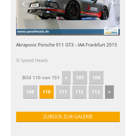
Akrapovic Porsche 911 GT3 - IAA Frankfurt 2015
© Speed Heads
Bild 110 von 151
107
108
109
110
111
112
113
ZURÜCK ZUR GALERIE