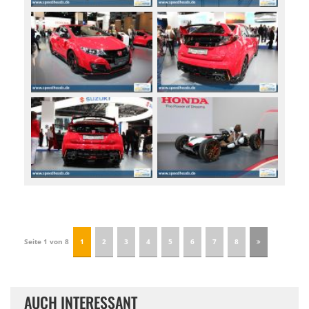
Seite 1 von 8
1
2
3
4
5
6
7
8
AUCH INTERESSANT