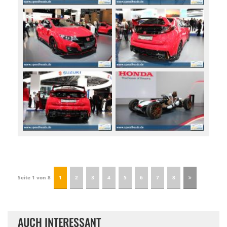
Seite 1 von 8
1
2
3
4
5
6
7
8
AUCH INTERESSANT