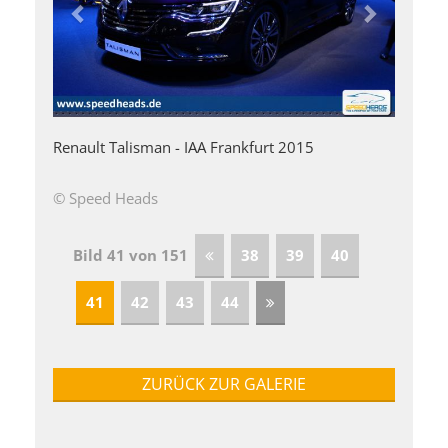
Renault Talisman - IAA Frankfurt 2015
© Speed Heads
Bild 41 von 151
38
39
40
41
42
43
44
ZURÜCK ZUR GALERIE