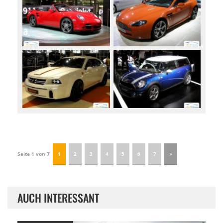
Seite 1 von 7
1
2
3
4
5
6
7
AUCH INTERESSANT