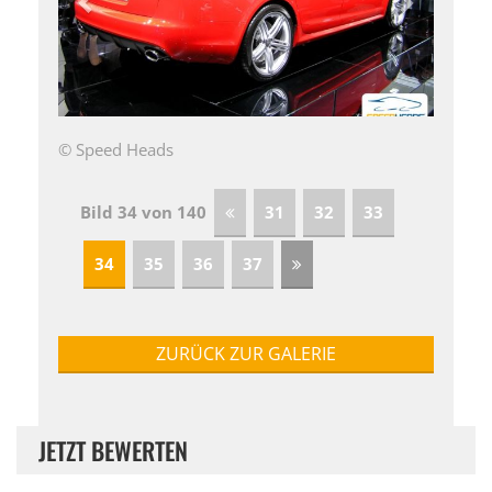
© Speed Heads
Bild 34 von 140
31
32
33
34
35
36
37
ZURÜCK ZUR GALERIE
JETZT BEWERTEN