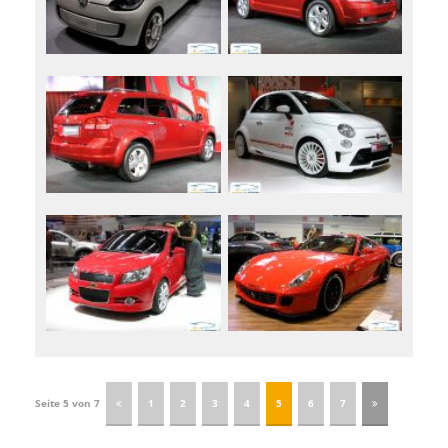
Seite 5 von 7
1
2
3
4
5
6
7