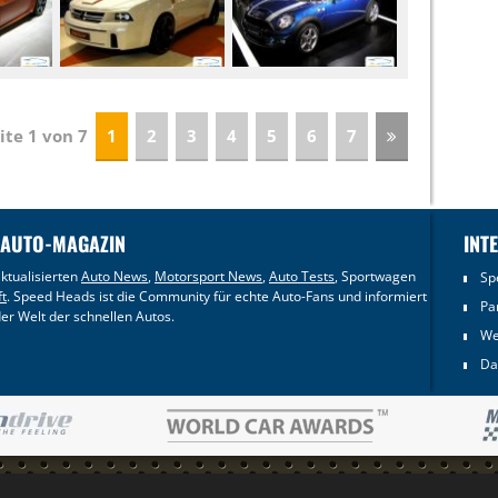
ite 1 von 7
1
2
3
4
5
6
7
 AUTO-MAGAZIN
INT
ktualisierten
Auto News
,
Motorsport News
,
Auto Tests
, Sportwagen
Sp
ft
. Speed Heads ist die Community für echte Auto-Fans und informiert
Pa
er Welt der schnellen Autos.
We
Da