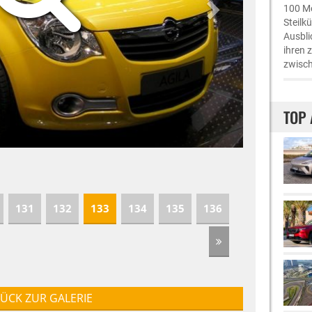
100 Me
Steilk
Ausbli
ihren 
zwisch
TOP 
131
132
133
134
135
136
ÜCK ZUR GALERIE