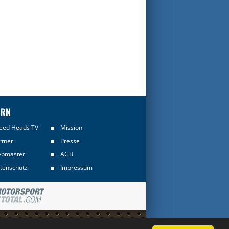
ERN
eed Heads TV
Mission
rtner
Presse
bmaster
AGB
tenschutz
Impressum