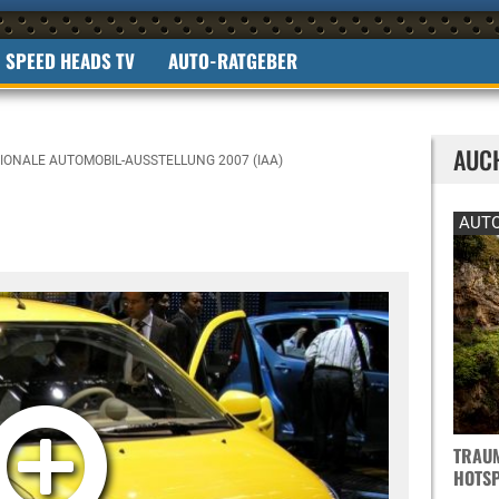
SPEED HEADS TV
AUTO-RATGEBER
AUC
IONALE AUTOMOBIL-AUSSTELLUNG 2007 (IAA)
AUTO
TRAUM
OTSPO