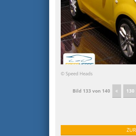
© Speed Heads
Bild 133 von 140
130
ZUR