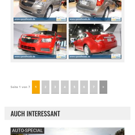
Seite 1 von 7
1
2
3
4
5
6
7
AUCH INTERESSANT
AUTO-SPECIAL