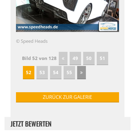
© Speed Heads
Bild 52 von 128
49
50
51
52
53
54
55
ZURÜCK ZUR GALERIE
JETZT BEWERTEN