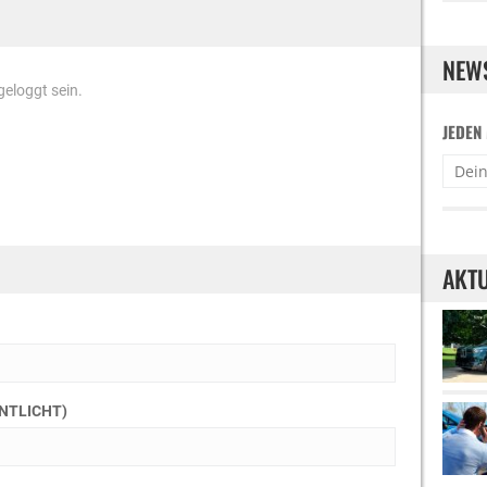
NEW
eloggt sein.
JEDEN
AKTU
ENTLICHT)