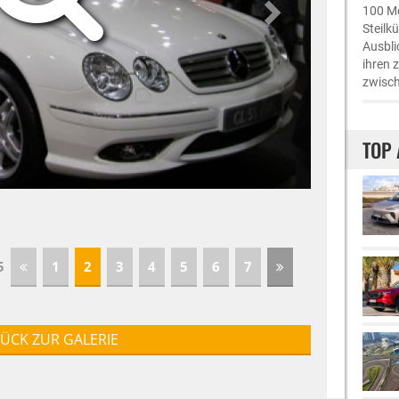
100 Me
Steilk
Ausbli
ihren 
zwisch
TOP 
45
1
2
3
4
5
6
7
ÜCK ZUR GALERIE