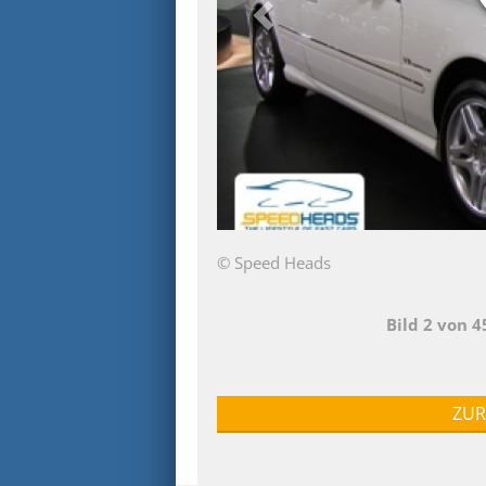
© Speed Heads
Bild 2 von 
ZUR