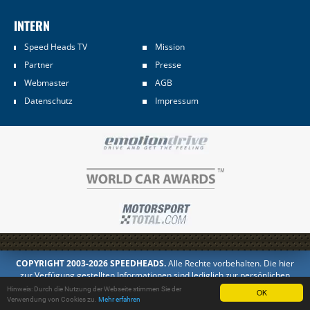
INTERN
Speed Heads TV
Mission
Partner
Presse
Webmaster
AGB
Datenschutz
Impressum
COPYRIGHT 2003-2026 SPEEDHEADS.
Alle Rechte vorbehalten. Die hier
zur Verfügung gestellten Informationen sind lediglich zur persönlichen
Information bestimmt. Jedes Kopieren oder Veröffentlichen in anderer
Hinweis: Durch die Nutzung der Webseite stimmen Sie der
OK
Form ist untersagt.
Verwendung von Cookies zu.
Mehr erfahren