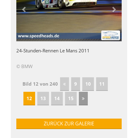
24-Stunden-Rennen Le Mans 2011
© BMW
Bild 12 von 240
9
10
11
12
13
14
15
ZURÜCK ZUR GALERIE