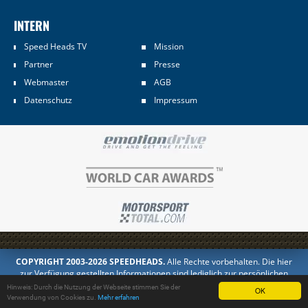
INTERN
Speed Heads TV
Mission
Partner
Presse
Webmaster
AGB
Datenschutz
Impressum
COPYRIGHT 2003-2026 SPEEDHEADS.
Alle Rechte vorbehalten. Die hier
zur Verfügung gestellten Informationen sind lediglich zur persönlichen
Information bestimmt. Jedes Kopieren oder Veröffentlichen in anderer
Hinweis: Durch die Nutzung der Webseite stimmen Sie der
OK
Form ist untersagt.
Verwendung von Cookies zu.
Mehr erfahren