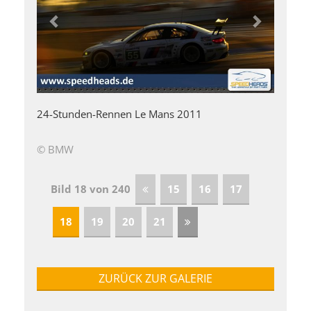
24-Stunden-Rennen Le Mans 2011
© BMW
Bild 18 von 240
15
16
17
18
19
20
21
ZURÜCK ZUR GALERIE