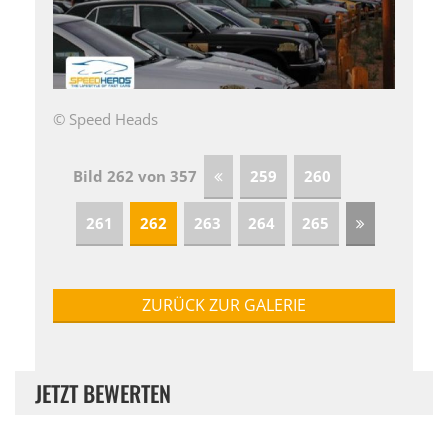
© Speed Heads
Bild 262 von 357
259
260
261
262
263
264
265
ZURÜCK ZUR GALERIE
JETZT BEWERTEN