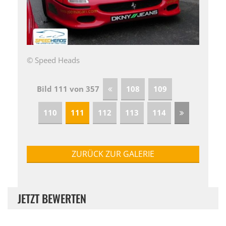
© Speed Heads
Bild 111 von 357
108
109
110
111
112
113
114
ZURÜCK ZUR GALERIE
JETZT BEWERTEN