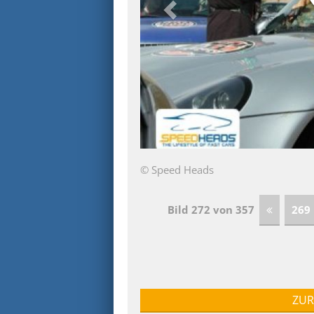
© Speed Heads
Bild 272 von 357
269
ZUR