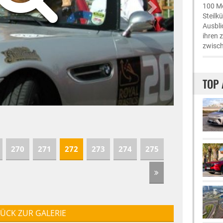
100 Me
Steilk
Ausbli
ihren 
zwisch
TOP 
270
271
272
273
274
275
ÜCK ZUR GALERIE