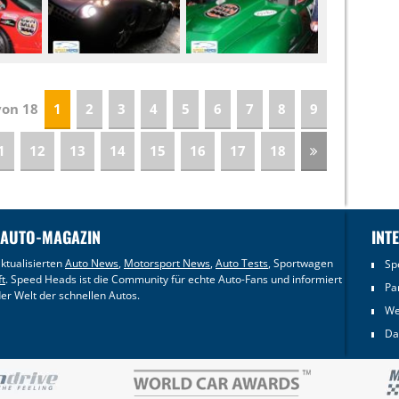
 von 18
1
2
3
4
5
6
7
8
9
1
12
13
14
15
16
17
18
 AUTO-MAGAZIN
INT
ktualisierten
Auto News
,
Motorsport News
,
Auto Tests
, Sportwagen
Sp
ft
. Speed Heads ist die Community für echte Auto-Fans und informiert
Pa
er Welt der schnellen Autos.
We
Da