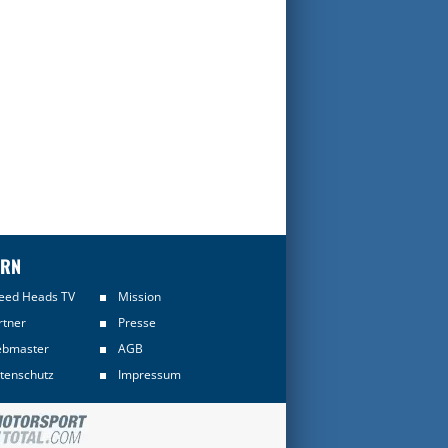
ERN
eed Heads TV
Mission
rtner
Presse
bmaster
AGB
tenschutz
Impressum