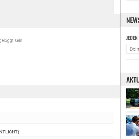
NEW
JEDEN
eloggt sein.
AKTU
ENTLICHT)