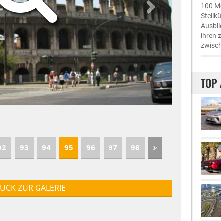
100 Me
Steilk
Ausbli
ihren 
zwisch
TOP 
92
93
94
95
96
97
98
ÜCK ZUR GALERIE