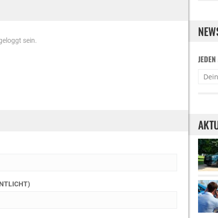
NEW
eloggt sein.
JEDEN
AKTU
ENTLICHT)