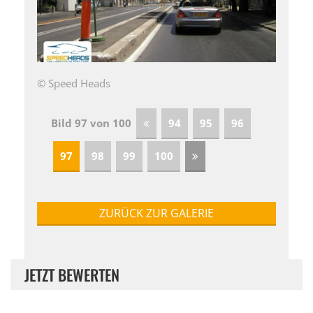
© Speed Heads
Bild 97 von 100
94
95
96
97
98
99
100
ZURÜCK ZUR GALERIE
JETZT BEWERTEN