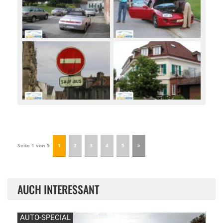
Seite 1 von 5
1
2
3
4
5
AUCH INTERESSANT
AUTO-SPECIAL