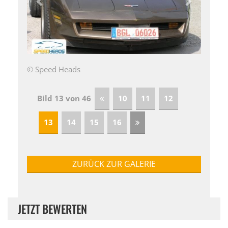
© Speed Heads
Bild 13 von 46
10
11
12
13
14
15
16
ZURÜCK ZUR GALERIE
JETZT BEWERTEN