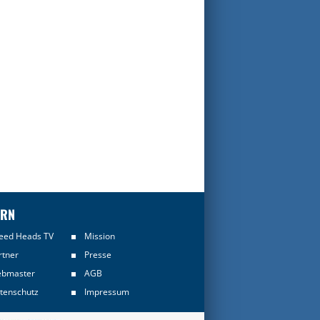
ERN
eed Heads TV
Mission
rtner
Presse
bmaster
AGB
tenschutz
Impressum