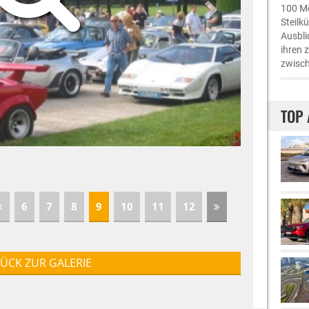
100 Me
Steilk
Ausbli
ihren 
zwisch
TOP 
6
7
8
9
10
11
12
ÜCK ZUR GALERIE