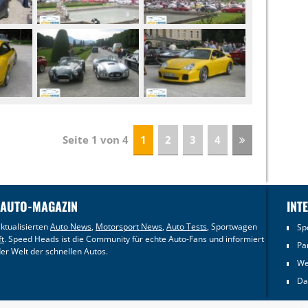
Seite 1 von 4
1
2
3
4
 AUTO-MAGAZIN
INT
ktualisierten
Auto News
,
Motorsport News
,
Auto Tests
, Sportwagen
Sp
ft
. Speed Heads ist die Community für echte Auto-Fans und informiert
Pa
er Welt der schnellen Autos.
We
Da