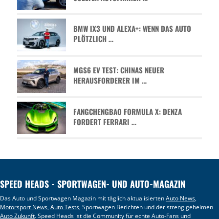
BMW IX3 UND ALEXA+: WENN DAS AUTO
PLÖTZLICH …
MGS6 EV TEST: CHINAS NEUER
HERAUSFORDERER IM …
FANGCHENGBAO FORMULA X: DENZA
FORDERT FERRARI …
SPEED HEADS - SPORTWAGEN- UND AUTO-MAGAZIN
Das Auto und Sportwagen Magazin mit täglich aktualisierten
Auto News
,
Motorsport News
,
Auto Tests
, Sportwagen Berichten und der streng geheimen
Auto Zukunft
. Speed Heads ist die Community für echte Auto-Fans und