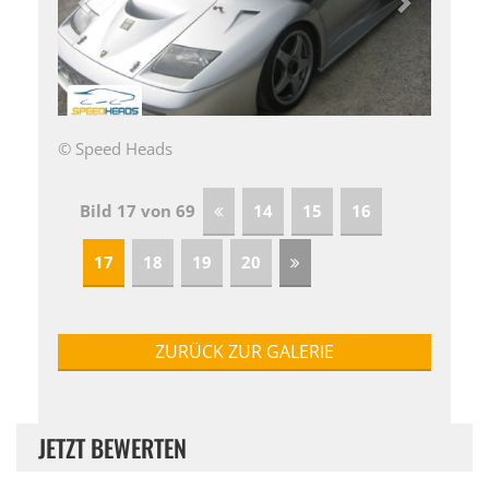
© Speed Heads
Bild 17 von 69
14
15
16
17
18
19
20
ZURÜCK ZUR GALERIE
JETZT BEWERTEN