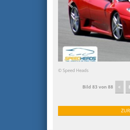
© Speed Heads
Bild 83 von 88
ZUR