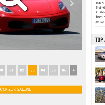
100 Me
Steilk
Ausbli
ihren 
zwisch
TOP 
80
81
82
83
84
85
86
ÜCK ZUR GALERIE