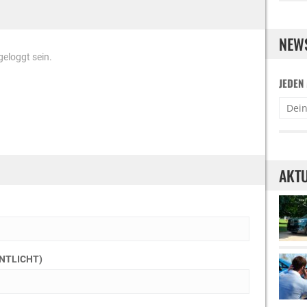
NEW
eloggt sein.
JEDEN
AKTU
ENTLICHT)