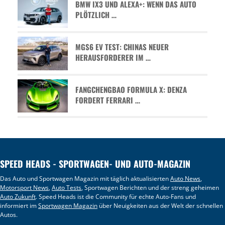
BMW IX3 UND ALEXA+: WENN DAS AUTO
PLÖTZLICH …
MGS6 EV TEST: CHINAS NEUER
HERAUSFORDERER IM …
FANGCHENGBAO FORMULA X: DENZA
FORDERT FERRARI …
SPEED HEADS - SPORTWAGEN- UND AUTO-MAGAZIN
Das Auto und Sportwagen Magazin mit täglich aktualisierten
Auto News
,
Motorsport News
,
Auto Tests
, Sportwagen Berichten und der streng geheimen
Auto Zukunft
. Speed Heads ist die Community für echte Auto-Fans und
informiert im
Sportwagen Magazin
über Neuigkeiten aus der Welt der schnellen
Autos.