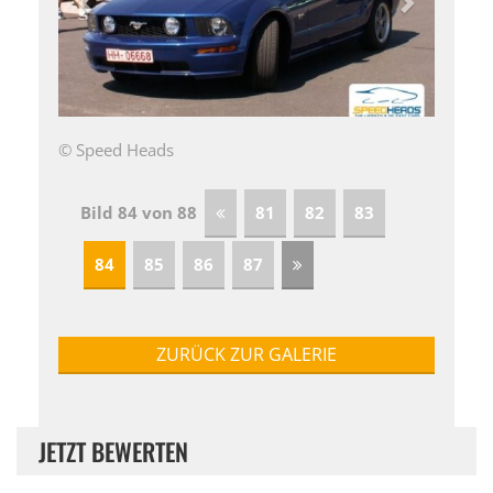
© Speed Heads
Bild 84 von 88
81
82
83
84
85
86
87
ZURÜCK ZUR GALERIE
JETZT BEWERTEN