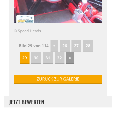
© Speed Heads
Bild 29 von 114
26
27
28
29
30
31
32
ZURÜCK ZUR GALERIE
JETZT BEWERTEN