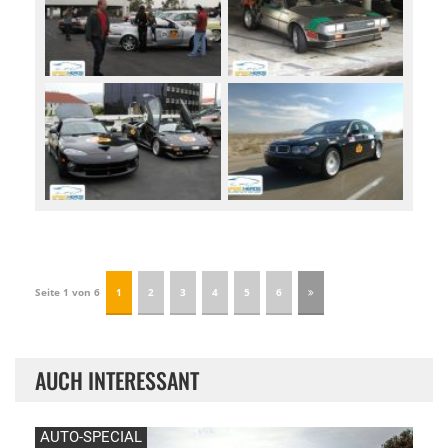
Seite 1 von 6
1
2
3
4
5
6
AUCH INTERESSANT
AUTO-SPECIAL