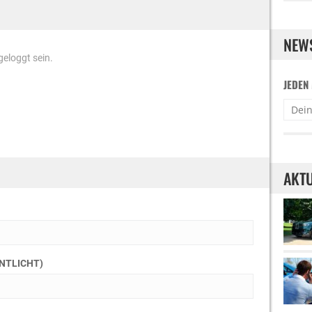
NEW
eloggt sein.
JEDEN
AKTU
ENTLICHT)