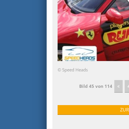
© Speed Heads
Bild 45 von 114
ZUR