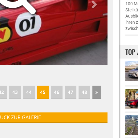
100 Me
Steilk
Ausbli
ihren 
zwisch
TOP 
42
43
44
45
46
47
48
ÜCK ZUR GALERIE