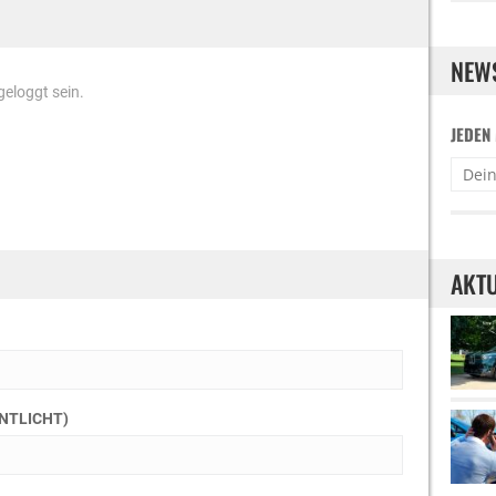
NEW
eloggt sein.
JEDEN
AKTU
ENTLICHT)