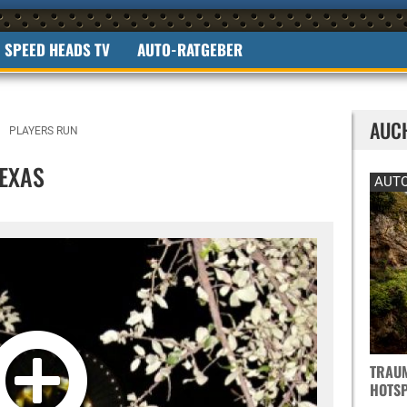
SPEED HEADS TV
AUTO-RATGEBER
AUC
PLAYERS RUN
TEXAS
AUTO
TRAUM
OTSPO