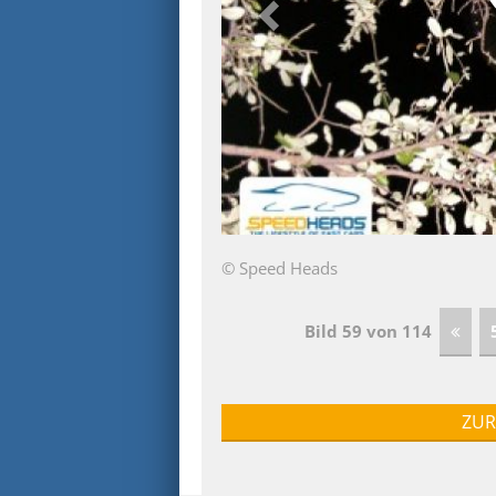
© Speed Heads
Bild 59 von 114
ZUR