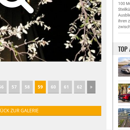
100 Me
Steilk
Ausbli
ihren 
zwisch
TOP 
56
57
58
59
60
61
62
ÜCK ZUR GALERIE