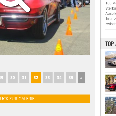
100 Me
Steilk
Ausbli
ihren 
zwisch
TOP 
29
30
31
32
33
34
35
ÜCK ZUR GALERIE