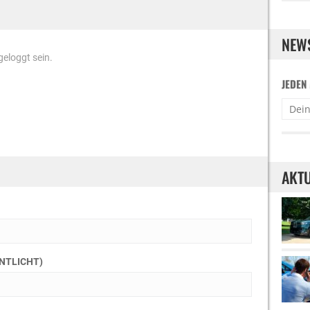
NEW
eloggt sein.
JEDEN
AKTU
ENTLICHT)