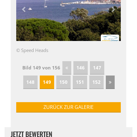
© Speed Heads
Bild 149 von 156
146
147
148
149
150
151
152
ZURÜCK ZUR GALERIE
JETZT BEWERTEN