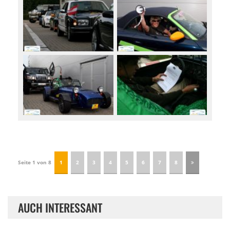
Seite 1 von 8
1
2
3
4
5
6
7
8
AUCH INTERESSANT