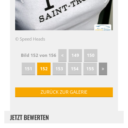
© Speed Heads
Bild 152 von 156
149
150
151
152
153
154
155
ZURÜCK ZUR GALERIE
JETZT BEWERTEN