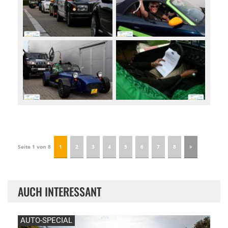
Seite 1 von 8
1
2
3
4
5
6
7
8
AUCH INTERESSANT
AUTO-SPECIAL