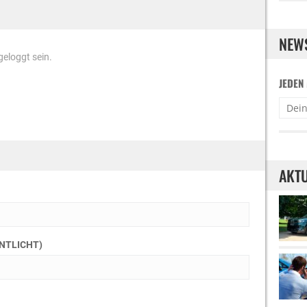
NEW
eloggt sein.
JEDEN
AKTU
ENTLICHT)