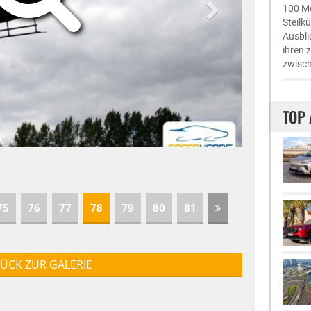
100 Me
Steilk
Ausbli
ihren 
zwisch
TOP 
75
76
77
78
79
80
81
ÜCK ZUR GALERIE