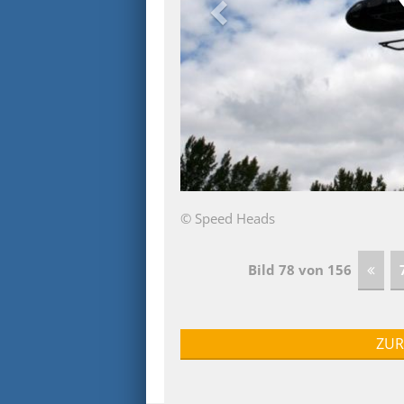
© Speed Heads
Bild 78 von 156
ZUR