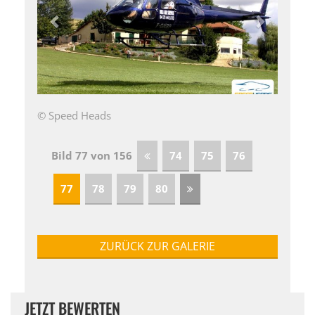
© Speed Heads
Bild 77 von 156
74
75
76
77
78
79
80
ZURÜCK ZUR GALERIE
JETZT BEWERTEN