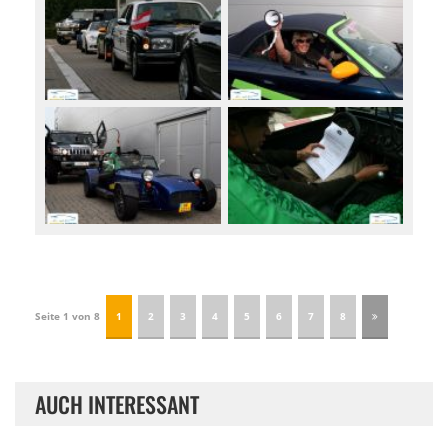
Seite 1 von 8
1
2
3
4
5
6
7
8
AUCH INTERESSANT