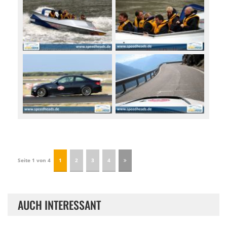
Seite 1 von 4
1
2
3
4
AUCH INTERESSANT