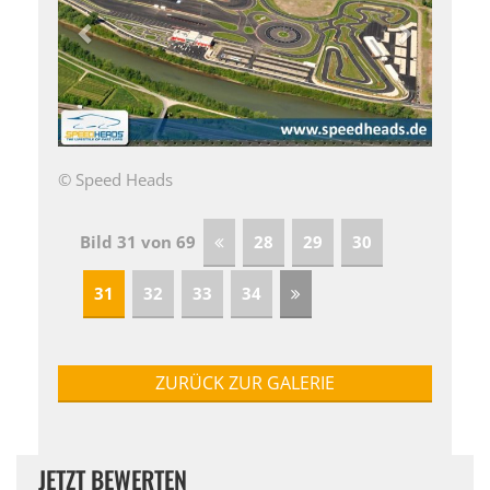
© Speed Heads
Bild 31 von 69
28
29
30
31
32
33
34
ZURÜCK ZUR GALERIE
JETZT BEWERTEN