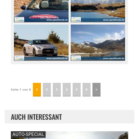
Seite 1 von 6
1
2
3
4
5
6
AUCH INTERESSANT
AUTO-SPECIAL