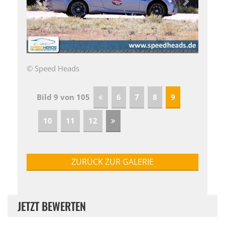
© Speed Heads
Bild 9 von 105
6
7
8
9
10
11
12
ZURÜCK ZUR GALERIE
JETZT BEWERTEN