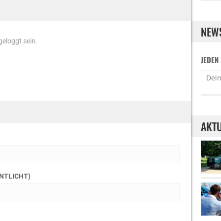
NEW
eloggt sein.
JEDEN
AKTU
ENTLICHT)