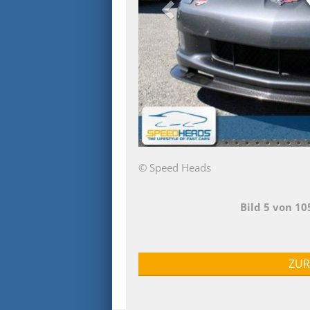
© Speed Heads
Bild 5 von 1
ZUR