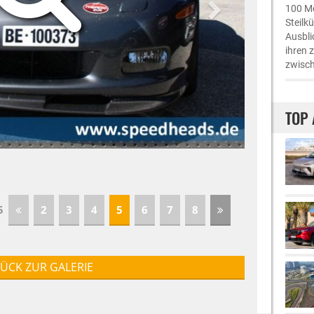
100 Me
Steilk
Ausbli
ihren 
zwisch
TOP 
05
2
3
4
5
6
7
8
ÜCK ZUR GALERIE