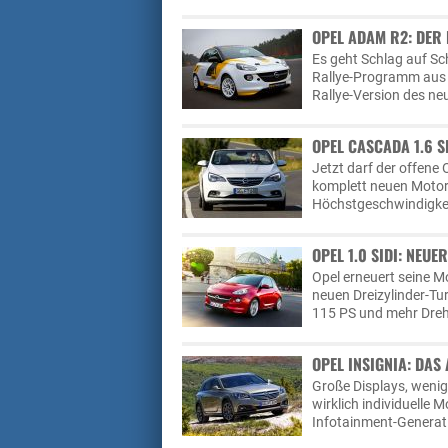
OPEL ADAM R2: DER 
Es geht Schlag auf Sch
Rallye-Programm aus d
Rallye-Version des ne
OPEL CASCADA 1.6 S
Jetzt darf der offene
komplett neuen Motor 
Höchstgeschwindigkei
OPEL 1.0 SIDI: NEU
Opel erneuert seine 
neuen Dreizylinder-Tu
115 PS und mehr Dreh
OPEL INSIGNIA: DAS
Große Displays, wenig
wirklich individuelle 
Infotainment-Generatio