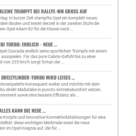
KLEINE TRUMPFT BEI RALLYE-WM GROSS AUF
lag: In kurzer Zeit stampfte Opel ein komplett neues
em Boden und testet derzeit in der zweiten Stufe die
uen Opel Adam R2 für die Klasse nach …
IDI TURBO: ENDLICH - NEUE …
 Opel Cascada endlich seine sportlichen Trümpfe mit einem
ausspielen. Für das pure Cabrio-Gefühl bis zu einer
t von 235 km/h sorgt fortan der …
ER DREIZYLINDER-TURBO WIRD LEISES …
Motorenpalette konsequent weiter und möchte mit dem
rbo direkt Maßstäbe in puncto Antriebskomfort setzen.
moment sowie eine bessere Effizienz als …
 ALLES KANN DIE NEUE …
e Knöpfe und innovative Konnektivitätslösungen für eine
Mobilität: diese wichtigen Merkmale weist die neue
n im Opel Insignia auf, die für …