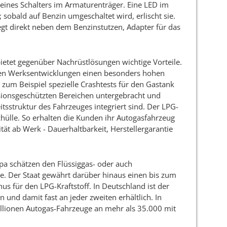
s eines Schalters im Armaturenträger. Eine LED im
; sobald auf Benzin umgeschaltet wird, erlischt sie.
liegt direkt neben dem Benzinstutzen, Adapter für das
etet gegenüber Nachrüstlösungen wichtige Vorteile.
den Werksentwicklungen einen besonders hohen
t zum Beispiel spezielle Crashtests für den Gastank
sionsgeschützten Bereichen untergebracht und
itsstruktur des Fahrzeuges integriert sind. Der LPG-
zhülle. So erhalten die Kunden ihr Autogasfahrzeug
ät ab Werk - Dauerhaltbarkeit, Herstellergarantie
pa schätzen den Flüssiggas- oder auch
ive. Der Staat gewährt darüber hinaus einen bis zum
s für den LPG-Kraftstoff. In Deutschland ist der
n und damit fast an jeder zweiten erhältlich. In
illionen Autogas-Fahrzeuge an mehr als 35.000 mit