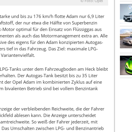
© Foto: Opel
tarke und bis zu 176 km/h flotte Adam nur 6,9 Liter
ftstoff, der nur etwa die Hälfte von Superbenzin
ex-Motor optimal für den Einsatz von Flüssiggas aus
nenten als auch das Motormanagement extra an. Alle
ive des eigens für den Adam konzipierten Autogas-
rs tief in das Fahrzeug. Das Ziel: maximale LPG-
ariantenvielfalt.
 LPG-Tanks unter dem Fahrzeugboden am Heck bleibt
alten. Der Autogas-Tank besitzt bis zu 35 Liter
t der Opel Adam im kombinierten Zyklus auf eine
m bivalenten Betrieb sind bei vollem Benzintank
Anzeige der verbleibenden Reichweite, die der Fahrer
ickfeld ablesen kann. Die Anzeige unterscheidet
amtreichweite. So weiß der Fahrer jederzeit, mit
. Das Umschalten zwischen LPG- und Benzinantrieb