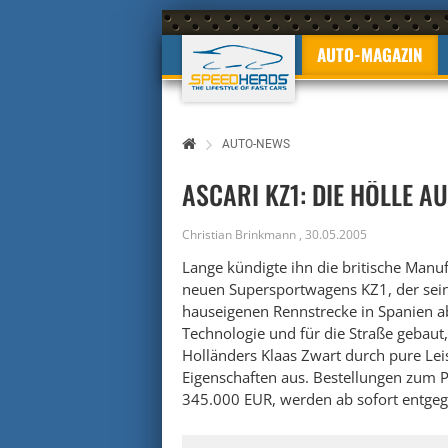
AUTO-MAGAZIN
AUTO-NEWS
ASCARI KZ1: DIE HÖLLE A
Christian Brinkmann
,
30.05.2005
Lange kündigte ihn die britische Manuf
neuen Supersportwagens KZ1, der seine
hauseigenen Rennstrecke in Spanien ab
Technologie und für die Straße gebaut
Holländers Klaas Zwart durch pure L
Eigenschaften aus. Bestellungen zum P
345.000 EUR, werden ab sofort entg