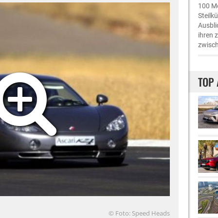
100 Me
Steilk
Ausbli
ihren 
zwisch
TOP 
© Foto: Speed Heads