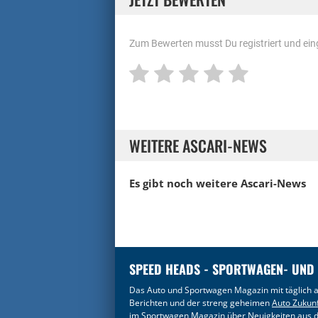
Zum Bewerten musst Du registriert und eing
WEITERE ASCARI-NEWS
Es gibt noch weitere
Ascari-News
SPEED HEADS - SPORTWAGEN- UND
Das Auto und Sportwagen Magazin mit täglich a
Berichten und der streng geheimen
Auto Zukun
im
Sportwagen Magazin
über Neuigkeiten aus d