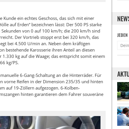
NEW
e Kunde ein echtes Geschoss, das sich mit einer
lle auf Erden“ bezeichnen lässt: Der 500 PS starke
 4 Sekunden von 0 auf 100 km/h; die 200 km/h sind
JEDEN
eicht. Der Vortrieb stoppt erst bei 320 km/h, das
gt bei 4.500 U/min an. Neben dem kräftigen
on bestehende Karosserie ihren Anteil an diesen
ur 1.330 kg auf die Waage; das entspricht somit einem
66 kg/PS.
AKTU
e manuelle 6-Gang-Schaltung an die Hinterräder. Für
gen vorne Reifen in der Dimension 235/35 und hinten
um auf 19-Zöllern aufgezogen. 6-Kolben-
mszangen hinten garantieren dem Fahrer souveräne