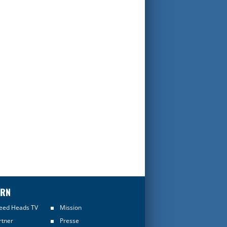
ERN
eed Heads TV
Mission
rtner
Presse