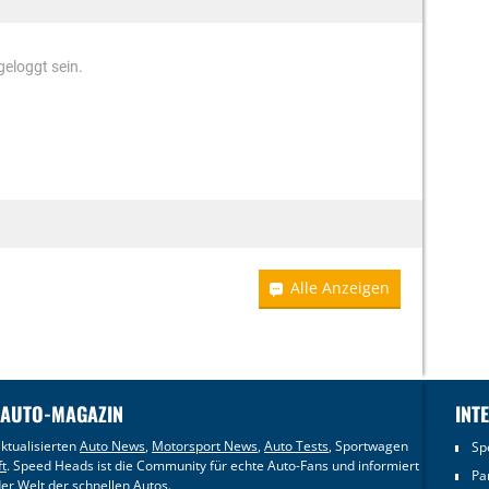
eloggt sein.
Alle Anzeigen
 AUTO-MAGAZIN
INT
ktualisierten
Auto News
,
Motorsport News
,
Auto Tests
, Sportwagen
Sp
ft
. Speed Heads ist die Community für echte Auto-Fans und informiert
Pa
er Welt der schnellen Autos.