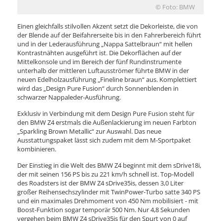
© Foto: BMW
Einen gleichfalls stilvollen Akzent setzt die Dekorleiste, die von
der Blende auf der Beifahrerseite bis in den Fahrerbereich führt
und in der Lederausführung „Nappa Sattelbraun“ mit hellen
Kontrastnähten ausgeführt ist. Die Dekorflächen auf der
Mittelkonsole und im Bereich der fünf Rundinstrumente
unterhalb der mittleren Luftausströmer führte BMW in der
neuen Edelholzausführung „Fineline braun“ aus. Komplettiert
wird das „Design Pure Fusion“ durch Sonnenblenden in
schwarzer Nappaleder-Ausführung.
Exklusiv in Verbindung mit dem Design Pure Fusion steht für
den BMW Z4 erstmals die Außenlackierung im neuen Farbton
„Sparkling Brown Metallic“ zur Auswahl. Das neue
Ausstattungspaket lässt sich zudem mit dem M-Sportpaket
kombinieren.
Der Einstieg in die Welt des BMW Z4 beginnt mit dem sDrive18i,
der mit seinen 156 PS bis zu 221 km/h schnell ist. Top-Modell
des Roadsters ist der BMW Z4 sDrive35is, dessen 3,0 Liter
großer Reihensechszylinder mit TwinPower-Turbo satte 340 PS
und ein maximales Drehmoment von 450 Nm mobilisiert - mit
Boost-Funktion sogar temporär 500 Nm. Nur 4,8 Sekunden
vergehen beim BMW Z4 sDrive35is für den Spurt von 0 auf