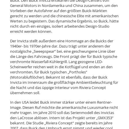
Buick. Den Buick Invicta entwarfen die Design-Centers von
General Motors in Nordamerika und China zusammen, um den
Vorlieben der Autofahrer auf den größten Buick-Märkten
gerecht zu werden und die chinesische Elite mit amerikanischen
Werten zu begeistern. Das dynamische Ergebnis, so Buick, hätte
nicht durch ein einziges, isoliert arbeitendes Design-Studio
erreicht werden können.
Der Invicta stellt außerdem eine Hommage an die Buicks der
1940er- bis 1970er-Jahre dar. Dazu trägt unter anderem der
nostalgische „Sweepspear“ bei, eine geschwungene Linie über
die Länge des Fahrzeugs. Die Front prägt der für Buick typische
verchromte Wasserfall-Kühlergrill. Lang gezogene LED-
Scheinwerfer reichen weit in die Kotflügel und enden an den
verchromten, für Buick typischen „Portholes“
(Motorabluftlöcher). Bekannt ist ebenfalls, dass der Buick
Invicta im Innenraum die großflächige Ambientbeleuchtung für
die Nacht und das üppige Interieur vom Riviera Concept
übernehmen soll.
In den USA leidet Buick immer stärker unter einem Rentner-
Image. Diesen Ruf möchte die amerikanische Luxusmarke nicht
mehr tragen. Im Jahre 2010 soll das Serienmodell des Invictas
den LaCrosse ablösen. Intern ist das Projekt unter „GMX353“
bekannt. Die Studie „Riviera Concept“ zeigte bereits im Jahre
2007, dass Buick den Umbruch ernst nimmt und wieder cool