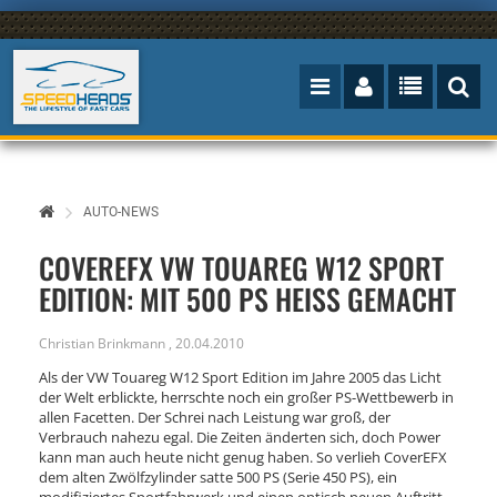
AUTO-NEWS
COVEREFX VW TOUAREG W12 SPORT
EDITION: MIT 500 PS HEISS GEMACHT
Christian Brinkmann
,
20.04.2010
Als der VW Touareg W12 Sport Edition im Jahre 2005 das Licht
der Welt erblickte, herrschte noch ein großer PS-Wettbewerb in
allen Facetten. Der Schrei nach Leistung war groß, der
Verbrauch nahezu egal. Die Zeiten änderten sich, doch Power
kann man auch heute nicht genug haben. So verlieh CoverEFX
dem alten Zwölfzylinder satte 500 PS (Serie 450 PS), ein