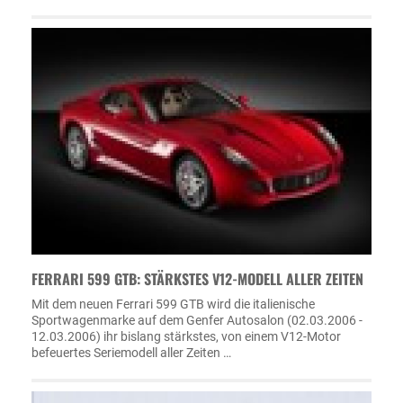
FERRARI 599 GTB: STÄRKSTES V12-MODELL ALLER ZEITEN
Mit dem neuen Ferrari 599 GTB wird die italienische
Sportwagenmarke auf dem Genfer Autosalon (02.03.2006 -
12.03.2006) ihr bislang stärkstes, von einem V12-Motor
befeuertes Seriemodell aller Zeiten …