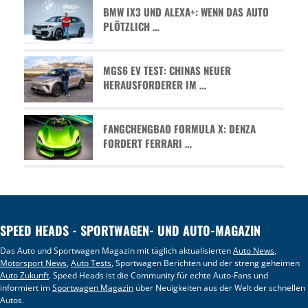
BMW IX3 UND ALEXA+: WENN DAS AUTO
PLÖTZLICH …
MGS6 EV TEST: CHINAS NEUER
HERAUSFORDERER IM …
FANGCHENGBAO FORMULA X: DENZA
FORDERT FERRARI …
SPEED HEADS - SPORTWAGEN- UND AUTO-MAGAZIN
Das Auto und Sportwagen Magazin mit täglich aktualisierten
Auto News
,
Motorsport News
,
Auto Tests
, Sportwagen Berichten und der streng geheimen
Auto Zukunft
. Speed Heads ist die Community für echte Auto-Fans und
informiert im
Sportwagen Magazin
über Neuigkeiten aus der Welt der schnellen
Autos.