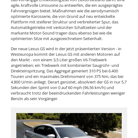
agile, kraftvolle Limousine zu entwerfen, die ein ausgeprägtes
Fahrvergnügen bietet. Maßnahmen wie die aerodynamisch
optimierte Karosserie, die von Grund auf neu entwickelte
Plattform mit steiferer Struktur und verbreiterter Spur, das
Automatikgetriebe mit verkürzten Schaltzeiten und der
markante Motor-Sound tragen dazu ebenso bei wie die
optimierten Sitze mit ausgezeichnetem Seitenhalt.
Der neue Lexus GS wird in der jetzt präsentierten Version - in
Westeuropa kommt der Lexus GS mit anderen Motoren auf
den Markt - von einem 3,5 Liter großen V6-Triebwerk
angetrieben; ein Triebwerk mit kombinierter Saugrohr- und
Direkteinspritzung. Das Aggregat generiert 310 PS bei 6.400
Touren und ein maximales Drehmoment von 375 Nm, das bei
4.800 U/min anliegt. Derart gerüstet, absolviert der GS in nur 5,7
Sekunden den Sprint von 0 auf 60 mph (96,56 km/h) und
verbraucht trotz der beeindruckenden Fahrleistungen weniger
Benzin als sein Vorgänger.