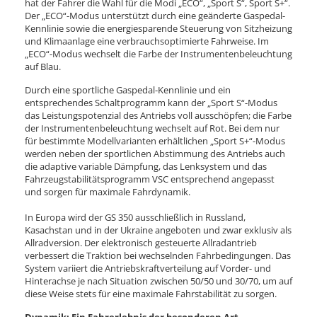
hat der Fahrer die Wahl für die Modi „ECO“, „Sport S“, Sport S+“.
Der „ECO“-Modus unterstützt durch eine geänderte Gaspedal-
Kennlinie sowie die energiesparende Steuerung von Sitzheizung
und Klimaanlage eine verbrauchsoptimierte Fahrweise. Im
„ECO“-Modus wechselt die Farbe der Instrumentenbeleuchtung
auf Blau.
Durch eine sportliche Gaspedal-Kennlinie und ein
entsprechendes Schaltprogramm kann der „Sport S“-Modus
das Leistungspotenzial des Antriebs voll ausschöpfen; die Farbe
der Instrumentenbeleuchtung wechselt auf Rot. Bei dem nur
für bestimmte Modellvarianten erhältlichen „Sport S+“-Modus
werden neben der sportlichen Abstimmung des Antriebs auch
die adaptive variable Dämpfung, das Lenksystem und das
Fahrzeugstabilitätsprogramm VSC entsprechend angepasst
und sorgen für maximale Fahrdynamik.
In Europa wird der GS 350 ausschließlich in Russland,
Kasachstan und in der Ukraine angeboten und zwar exklusiv als
Allradversion. Der elektronisch gesteuerte Allradantrieb
verbessert die Traktion bei wechselnden Fahrbedingungen. Das
System variiert die Antriebskraftverteilung auf Vorder- und
Hinterachse je nach Situation zwischen 50/50 und 30/70, um auf
diese Weise stets für eine maximale Fahrstabilität zu sorgen.
Dynamik: Ein Fahrerlebnis der besonderen Art