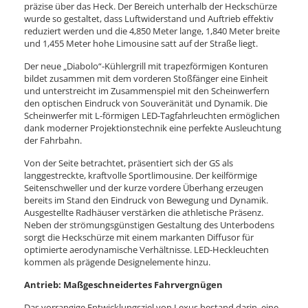
präzise über das Heck. Der Bereich unterhalb der Heckschürze
wurde so gestaltet, dass Luftwiderstand und Auftrieb effektiv
reduziert werden und die 4,850 Meter lange, 1,840 Meter breite
und 1,455 Meter hohe Limousine satt auf der Straße liegt.
Der neue „Diabolo“-Kühlergrill mit trapezförmigen Konturen
bildet zusammen mit dem vorderen Stoßfänger eine Einheit
und unterstreicht im Zusammenspiel mit den Scheinwerfern
den optischen Eindruck von Souveränität und Dynamik. Die
Scheinwerfer mit L-förmigen LED-Tagfahrleuchten ermöglichen
dank moderner Projektionstechnik eine perfekte Ausleuchtung
der Fahrbahn.
Von der Seite betrachtet, präsentiert sich der GS als
langgestreckte, kraftvolle Sportlimousine. Der keilförmige
Seitenschweller und der kurze vordere Überhang erzeugen
bereits im Stand den Eindruck von Bewegung und Dynamik.
Ausgestellte Radhäuser verstärken die athletische Präsenz.
Neben der strömungsgünstigen Gestaltung des Unterbodens
sorgt die Heckschürze mit einem markanten Diffusor für
optimierte aerodynamische Verhältnisse. LED-Heckleuchten
kommen als prägende Designelemente hinzu.
Antrieb: Maßgeschneidertes Fahrvergnügen
Das vorrangige Entwicklungsziel von Lexus bestand darin, eine