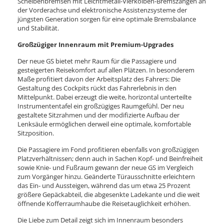
Scheibenbremsen mit Leichtmetall-Vierkolben-Bremszangen an
der Vorderachse und elektronische Assistenzsysteme der
jüngsten Generation sorgen für eine optimale Bremsbalance
und Stabilität.
Großzügiger Innenraum mit Premium-Upgrades
Der neue GS bietet mehr Raum für die Passagiere und
gesteigerten Reisekomfort auf allen Plätzen. In besonderem
Maße profitiert davon der Arbeitsplatz des Fahrers: Die
Gestaltung des Cockpits rückt das Fahrerlebnis in den
Mittelpunkt. Dabei erzeugt die weite, horizontal unterteilte
Instrumententafel ein großzügiges Raumgefühl. Der neu
gestaltete Sitzrahmen und der modifizierte Aufbau der
Lenksäule ermöglichen derweil eine optimale, komfortable
Sitzposition.
Die Passagiere im Fond profitieren ebenfalls von großzügigen
Platzverhältnissen; denn auch in Sachen Kopf- und Beinfreiheit
sowie Knie- und Fußraum gewann der neue GS im Vergleich
zum Vorgänger hinzu. Geänderte Türausschnitte erleichtern
das Ein- und Aussteigen, während das um etwa 25 Prozent
größere Gepäckabteil, die abgesenkte Ladekante und die weit
öffnende Kofferraumhaube die Reisetauglichkeit erhöhen.
Die Liebe zum Detail zeigt sich im Innenraum besonders