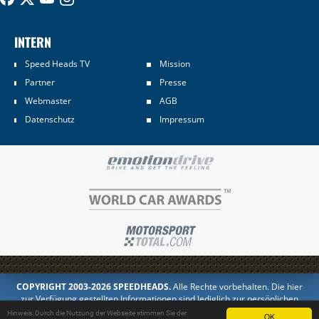
INTERN
Speed Heads TV
Mission
Partner
Presse
Webmaster
AGB
Datenschutz
Impressum
COPYRIGHT 2003-2026 SPEEDHEADS.
Alle Rechte vorbehalten. Die hier
zur Verfügung gestellten Informationen sind lediglich zur persönlichen
Information bestimmt. Jedes Kopieren oder Veröffentlichen in anderer
Hinweis: Durch die Nutzung der Webseite stimmen Sie der
OK