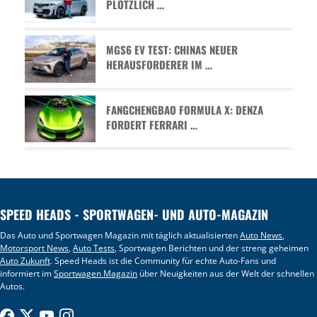
PLÖTZLICH …
MGS6 EV TEST: CHINAS NEUER
HERAUSFORDERER IM …
FANGCHENGBAO FORMULA X: DENZA
FORDERT FERRARI …
SPEED HEADS - SPORTWAGEN- UND AUTO-MAGAZIN
Das Auto und Sportwagen Magazin mit täglich aktualisierten
Auto News
,
Motorsport News
,
Auto Tests
, Sportwagen Berichten und der streng geheimen
Auto Zukunft
. Speed Heads ist die Community für echte Auto-Fans und
informiert im
Sportwagen Magazin
über Neuigkeiten aus der Welt der schnellen
Autos.