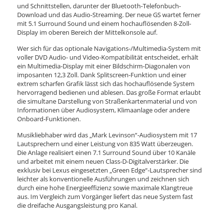
und Schnittstellen, darunter der Bluetooth-Telefonbuch-
Download und das Audio-Streaming. Der neue GS wartet ferner
mit 5.1 Surround Sound und einem hochauflösenden 8-Zoll-
Display im oberen Bereich der Mittelkonsole auf.
Wer sich für das optionale Navigations-/Multimedia-System mit
voller DVD Audio- und Video-Kompatibilität entscheidet, erhält
ein Multimedia-Display mit einer Bildschirm-Diagonalen von
imposanten 12,3 Zoll. Dank Splitscreen-Funktion und einer
extrem scharfen Grafik lässt sich das hochauflösende System
hervorragend bedienen und ablesen. Das große Format erlaubt
die simultane Darstellung von Straßenkartenmaterial und von
Informationen über Audiosystem, Klimaanlage oder andere
Onboard-Funktionen.
Musikliebhaber wird das „Mark Levinson“-Audiosystem mit 17
Lautsprechern und einer Leistung von 835 Watt überzeugen.
Die Anlage realisiert einen 7.1 Surround Sound über 10 Kanäle
und arbeitet mit einem neuen Class-D-Digitalverstärker. Die
exklusiv bei Lexus eingesetzten „Green Edge“-Lautsprecher sind
leichter als konventionelle Ausführungen und zeichnen sich
durch eine hohe Energieeffizienz sowie maximale Klangtreue
aus. Im Vergleich zum Vorgänger liefert das neue System fast
die dreifache Ausgangsleistung pro Kanal.