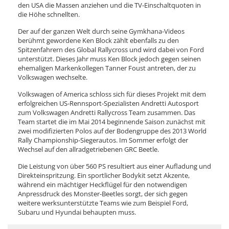
den USA die Massen anziehen und die TV-Einschaltquoten in
die Höhe schnellten.
Der auf der ganzen Welt durch seine Gymkhana-Videos
berühmt gewordene Ken Block zählt ebenfalls zu den
Spitzenfahrern des Global Rallycross und wird dabei von Ford
unterstützt. Dieses Jahr muss Ken Block jedoch gegen seinen
ehemaligen Markenkollegen Tanner Foust antreten, der zu
Volkswagen wechselte.
Volkswagen of America schloss sich für dieses Projekt mit dem
erfolgreichen US-Rennsport-Spezialisten Andretti Autosport
zum Volkswagen Andretti Rallycross Team zusammen. Das
Team startet die im Mai 2014 beginnende Saison zunächst mit
zwei modifizierten Polos auf der Bodengruppe des 2013 World
Rally Championship-Siegerautos. Im Sommer erfolgt der
Wechsel auf den allradgetriebenen GRC Beetle.
Die Leistung von über 560 PS resultiert aus einer Aufladung und
Direkteinspritzung. Ein sportlicher Bodykit setzt Akzente,
während ein mächtiger Heckflügel für den notwendigen
Anpressdruck des Monster-Beetles sorgt, der sich gegen
weitere werksunterstützte Teams wie zum Beispiel Ford,
Subaru und Hyundai behaupten muss.