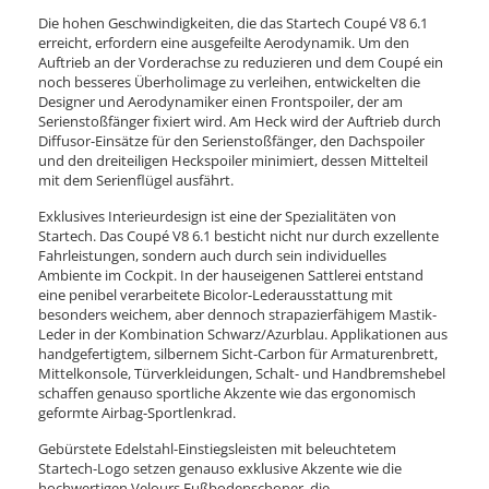
Die hohen Geschwindigkeiten, die das Startech Coupé V8 6.1
erreicht, erfordern eine ausgefeilte Aerodynamik. Um den
Auftrieb an der Vorderachse zu reduzieren und dem Coupé ein
noch besseres Überholimage zu verleihen, entwickelten die
Designer und Aerodynamiker einen Frontspoiler, der am
Serienstoßfänger fixiert wird. Am Heck wird der Auftrieb durch
Diffusor-Einsätze für den Serienstoßfänger, den Dachspoiler
und den dreiteiligen Heckspoiler minimiert, dessen Mittelteil
mit dem Serienflügel ausfährt.
Exklusives Interieurdesign ist eine der Spezialitäten von
Startech. Das Coupé V8 6.1 besticht nicht nur durch exzellente
Fahrleistungen, sondern auch durch sein individuelles
Ambiente im Cockpit. In der hauseigenen Sattlerei entstand
eine penibel verarbeitete Bicolor-Lederausstattung mit
besonders weichem, aber dennoch strapazierfähigem Mastik-
Leder in der Kombination Schwarz/Azurblau. Applikationen aus
handgefertigtem, silbernem Sicht-Carbon für Armaturenbrett,
Mittelkonsole, Türverkleidungen, Schalt- und Handbremshebel
schaffen genauso sportliche Akzente wie das ergonomisch
geformte Airbag-Sportlenkrad.
Gebürstete Edelstahl-Einstiegsleisten mit beleuchtetem
Startech-Logo setzen genauso exklusive Akzente wie die
hochwertigen Velours Fußbodenschoner, die