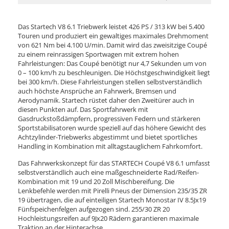
Das Startech V8 6.1 Triebwerk leistet 426 PS / 313 kW bei 5.400
Touren und produziert ein gewaltiges maximales Drehmoment
von 621 Nm bei 4.100 U/min. Damit wird das zweisitzige Coupé
zu einem reinrassigen Sportwagen mit extrem hohen
Fahrleistungen: Das Coupé benötigt nur 4,7 Sekunden um von
0 – 100 km/h zu beschleunigen. Die Höchstgeschwindigkeit liegt
bei 300 km/h. Diese Fahrleistungen stellen selbstverständlich
auch höchste Ansprüche an Fahrwerk, Bremsen und
Aerodynamik. Startech rüstet daher den Zweitürer auch in
diesen Punkten auf. Das Sportfahrwerk mit
Gasdruckstoßdämpfern, progressiven Federn und stärkeren
Sportstabilisatoren wurde speziell auf das höhere Gewicht des
Achtzylinder-Triebwerks abgestimmt und bietet sportliches
Handling in Kombination mit alltagstauglichem Fahrkomfort.
Das Fahrwerkskonzept für das STARTECH Coupé V8 6.1 umfasst
selbstverständlich auch eine maßgeschneiderte Rad/Reifen-
Kombination mit 19 und 20 Zoll Mischbereifung. Die
Lenkbefehle werden mit Pirelli Pneus der Dimension 235/35 ZR
19 übertragen, die auf einteiligen Startech Monostar IV 8.5Jx19
Fünfspeichenfelgen aufgezogen sind. 255/30 ZR 20
Hochleistungsreifen auf 9Jx20 Rädern garantieren maximale
Traktion an der Hinterachse.