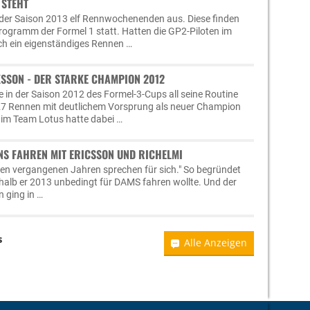
 STEHT
n der Saison 2013 elf Rennwochenenden aus. Diese finden
ogramm der Formel 1 statt. Hatten die GP2-Piloten im
h ein eigenständiges Rennen …
KSSON - DER STARKE CHAMPION 2012
e in der Saison 2012 des Formel-3-Cups all seine Routine
7 Rennen mit deutlichem Vorsprung als neuer Champion
 im Team Lotus hatte dabei …
NS FAHREN MIT ERICSSON UND RICHELMI
den vergangenen Jahren sprechen für sich." So begründet
alb er 2013 unbedingt für DAMS fahren wollte. Und der
 ging in …
s
Alle Anzeigen