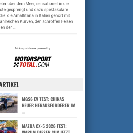
ter über dem Meer, sensationell in die
üste gesprengt und dazu spektakuläre
cke: die Amalfitana in Italien gehört mit
zahlreichen Kurven, den schroffen Felsen
en der …
ARTIKEL
MGS6 EV TEST: CHINAS
NEUER HERAUSFORDERER IM
…
MAZDA CX-5 2026 TEST:
WARUM DIESER SUV JETZT …