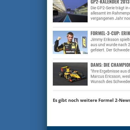
GP2-KALENDER 2013
Die GP2-Serie trägt i
allesamt im Rahmenpr
vergangenen Jahr noc
FORMEL-3-CUP: ERI
Jimmy Eriksson spielt
aus und wurde nach 2
gefeiert. Der Schwede
DAMS: DIE CHAMPIO
"Ihre Ergebnisse aus 
Marcus Ericsson, wesh
Wunsch des Schweden
Es gibt noch weitere Formel 2-New