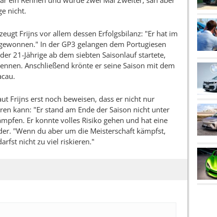
r ein Rennen und wurde zwei Mal Zweiter, sah aber
ge nicht.
zeugt Frijns vor allem dessen Erfolgsbilanz: "Er hat im
gewonnen." In der GP3 gelangen dem Portugiesen
er 21-Jährige ab dem siebten Saisonlauf startete,
nrennen. Anschließend krönte er seine Saison mit dem
acau.
ut Frijns erst noch beweisen, dass er nicht nur
hren kann: "Er stand am Ende der Saison nicht unter
mpfen. Er konnte volles Risiko gehen und hat eine
er. "Wenn du aber um die Meisterschaft kämpfst,
rfst nicht zu viel riskieren."