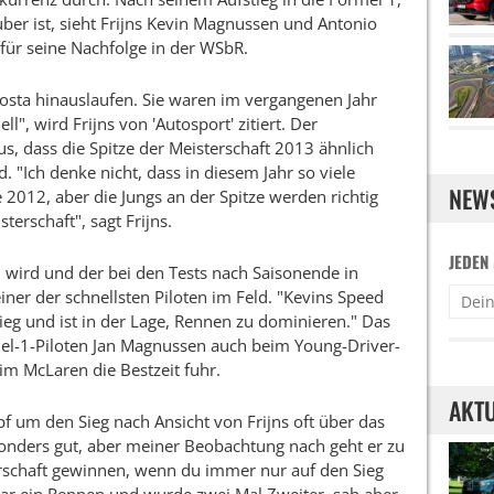
uber ist, sieht Frijns Kevin Magnussen und Antonio
 für seine Nachfolge in der WSbR.
osta hinauslaufen. Sie waren im vergangenen Jahr
l", wird Frijns von 'Autosport' zitiert. Der
s, dass die Spitze der Meisterschaft 2013 ähnlich
. "Ich denke nicht, dass in diesem Jahr so viele
NEW
2012, aber die Jungs an der Spitze werden richtig
sterschaft", sagt Frijns.
JEDEN
wird und der bei den Tests nach Saisonende in
 einer der schnellsten Piloten im Feld. "Kevins Speed
ieg und ist in der Lage, Rennen zu dominieren." Das
el-1-Piloten Jan Magnussen auch beim Young-Driver-
im McLaren die Bestzeit fuhr.
AKTU
f um den Sieg nach Ansicht von Frijns oft über das
esonders gut, aber meiner Beobachtung nach geht er zu
terschaft gewinnen, wenn du immer nur auf den Sieg