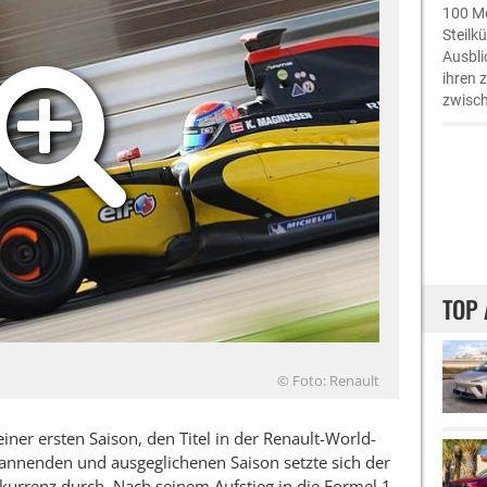
100 Me
Steilk
Ausbli
ihren 
zwisch
TOP 
© Foto: Renault
einer ersten Saison, den Titel in der Renault-World-
pannenden und ausgeglichenen Saison setzte sich der
kurrenz durch. Nach seinem Aufstieg in die Formel 1,