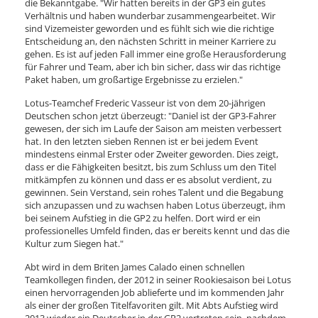
die Bekanntgabe. "Wir hatten bereits in der GP3 ein gutes
Verhältnis und haben wunderbar zusammengearbeitet. Wir
sind Vizemeister geworden und es fühlt sich wie die richtige
Entscheidung an, den nächsten Schritt in meiner Karriere zu
gehen. Es ist auf jeden Fall immer eine große Herausforderung
für Fahrer und Team, aber ich bin sicher, dass wir das richtige
Paket haben, um großartige Ergebnisse zu erzielen."
Lotus-Teamchef Frederic Vasseur ist von dem 20-jährigen
Deutschen schon jetzt überzeugt: "Daniel ist der GP3-Fahrer
gewesen, der sich im Laufe der Saison am meisten verbessert
hat. In den letzten sieben Rennen ist er bei jedem Event
mindestens einmal Erster oder Zweiter geworden. Dies zeigt,
dass er die Fähigkeiten besitzt, bis zum Schluss um den Titel
mitkämpfen zu können und dass er es absolut verdient, zu
gewinnen. Sein Verstand, sein rohes Talent und die Begabung
sich anzupassen und zu wachsen haben Lotus überzeugt, ihm
bei seinem Aufstieg in die GP2 zu helfen. Dort wird er ein
professionelles Umfeld finden, das er bereits kennt und das die
Kultur zum Siegen hat."
Abt wird in dem Briten James Calado einen schnellen
Teamkollegen finden, der 2012 in seiner Rookiesaison bei Lotus
einen hervorragenden Job ablieferte und im kommenden Jahr
als einer der großen Titelfavoriten gilt. Mit Abts Aufstieg wird