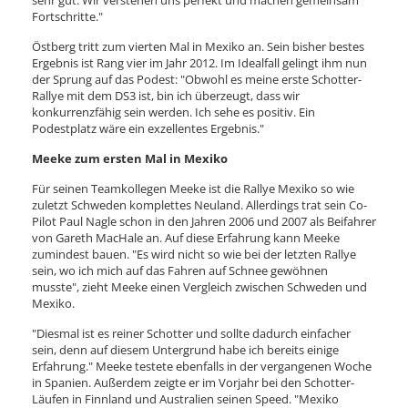
sehr gut. Wir verstehen uns perfekt und machen gemeinsam
Fortschritte."
Östberg tritt zum vierten Mal in Mexiko an. Sein bisher bestes
Ergebnis ist Rang vier im Jahr 2012. Im Idealfall gelingt ihm nun
der Sprung auf das Podest: "Obwohl es meine erste Schotter-
Rallye mit dem DS3 ist, bin ich überzeugt, dass wir
konkurrenzfähig sein werden. Ich sehe es positiv. Ein
Podestplatz wäre ein exzellentes Ergebnis."
Meeke zum ersten Mal in Mexiko
Für seinen Teamkollegen Meeke ist die Rallye Mexiko so wie
zuletzt Schweden komplettes Neuland. Allerdings trat sein Co-
Pilot Paul Nagle schon in den Jahren 2006 und 2007 als Beifahrer
von Gareth MacHale an. Auf diese Erfahrung kann Meeke
zumindest bauen. "Es wird nicht so wie bei der letzten Rallye
sein, wo ich mich auf das Fahren auf Schnee gewöhnen
musste", zieht Meeke einen Vergleich zwischen Schweden und
Mexiko.
"Diesmal ist es reiner Schotter und sollte dadurch einfacher
sein, denn auf diesem Untergrund habe ich bereits einige
Erfahrung." Meeke testete ebenfalls in der vergangenen Woche
in Spanien. Außerdem zeigte er im Vorjahr bei den Schotter-
Läufen in Finnland und Australien seinen Speed. "Mexiko