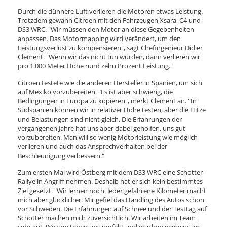
Durch die dünnere Luft verlieren die Motoren etwas Leistung.
Trotzdem gewann Citroen mit den Fahrzeugen Xsara, C4 und
DS3 WRC. "Wir müssen den Motor an diese Gegebenheiten
anpassen. Das Motormapping wird verändert, um den
Leistungsverlust zu kompensieren", sagt Chefingenieur Didier
Clement. "Wenn wir das nicht tun würden, dann verlieren wir
pro 1.000 Meter Höhe rund zehn Prozent Leistung."
Citroen testete wie die anderen Hersteller in Spanien, um sich
auf Mexiko vorzubereiten. "Es ist aber schwierig, die
Bedingungen in Europa zu kopieren", merkt Clement an. "In
Südspanien können wir in relativer Höhe testen, aber die Hitze
und Belastungen sind nicht gleich. Die Erfahrungen der
vergangenen Jahre hat uns aber dabei geholfen, uns gut
vorzubereiten. Man will so wenig Motorleistung wie möglich
verlieren und auch das Ansprechverhalten bei der
Beschleunigung verbessern."
Zum ersten Mal wird Östberg mit dem DS3 WRC eine Schotter-
Rallye in Angriff nehmen. Deshalb hat er sich kein bestimmtes
Ziel gesetzt: "Wir lernen noch. Jeder gefahrene Kilometer macht
mich aber glücklicher. Mir gefiel das Handling des Autos schon
vor Schweden. Die Erfahrungen auf Schnee und der Testtag auf
Schotter machen mich zuversichtlich. Wir arbeiten im Team