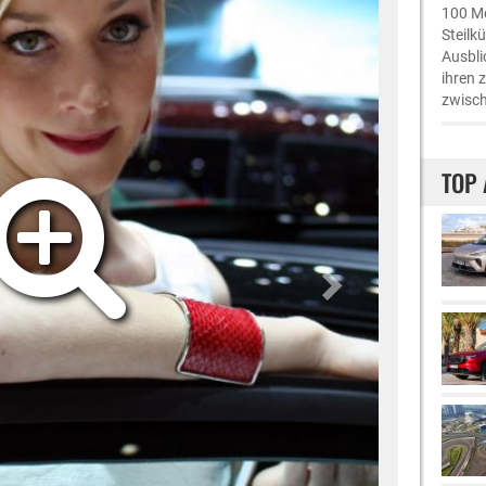
100 Me
Steilk
Ausbli
ihren 
zwisch
TOP 