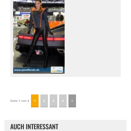
Seite 1 von 4
1
2
3
4
AUCH INTERESSANT