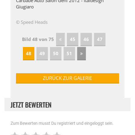
Carbabe Auto Salon Genf 2012 - Italdesign
Giugiaro
© Speed Heads
Bild 48 von 75
45
46
47
48
49
50
51
ZURÜCK ZUR GALERIE
JETZT BEWERTEN
Zum Bewerten musst Du registriert und eingeloggt sein.