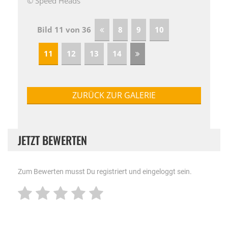
© Speed Heads
Bild 11 von 36
8
9
10
11
12
13
14
ZURÜCK ZUR GALERIE
JETZT BEWERTEN
Zum Bewerten musst Du registriert und eingeloggt sein.