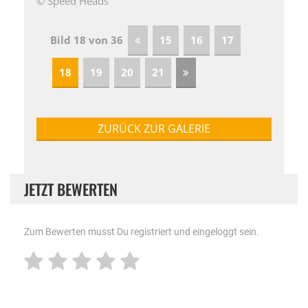
© Speed Heads
Bild 18 von 36
15
16
17
18
19
20
21
ZURÜCK ZUR GALERIE
JETZT BEWERTEN
Zum Bewerten musst Du registriert und eingeloggt sein.