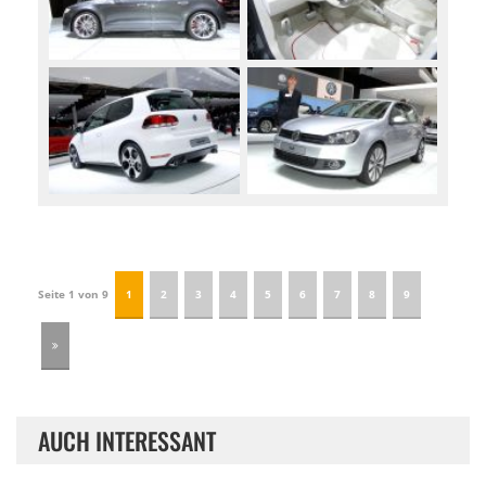
Seite 1 von 9
1
2
3
4
5
6
7
8
9
AUCH INTERESSANT