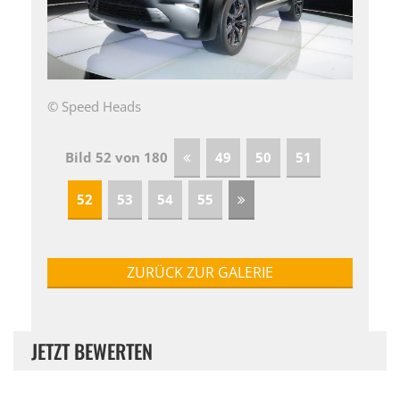
© Speed Heads
Bild 52 von 180
49
50
51
52
53
54
55
ZURÜCK ZUR GALERIE
JETZT BEWERTEN