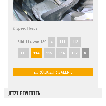
© Speed Heads
Bild 114 von 180
111
112
113
114
115
116
117
ZURÜCK ZUR GALERIE
JETZT BEWERTEN