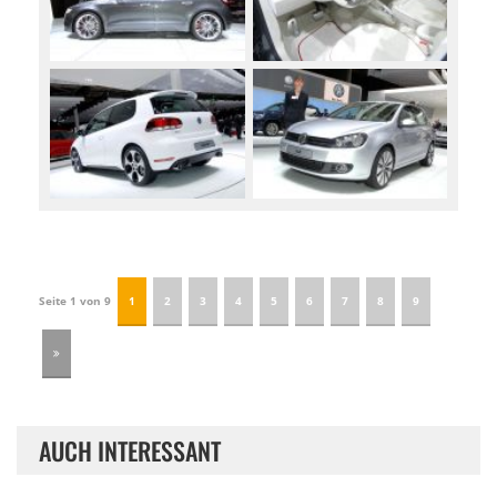
Seite 1 von 9
1
2
3
4
5
6
7
8
9
AUCH INTERESSANT