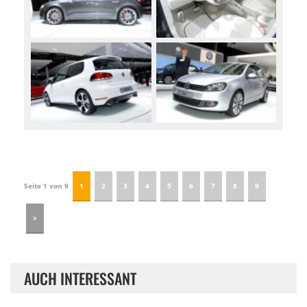
Seite 1 von 9
1
2
3
4
5
6
7
8
9
AUCH INTERESSANT