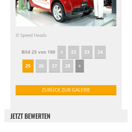
© Speed Heads
Bild 25 von 180
22
23
24
25
26
27
28
ZURÜCK ZUR GALERIE
JETZT BEWERTEN